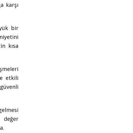
ğa karşı
yük bir
iyetini
zin kısa
işmeleri
 etkili
 güvenli
gelmesi
r değer
a.