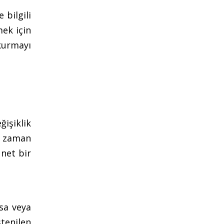
bilgili
mek için
kurmayı
işiklik
la zaman
 net bir
rsa veya
tenilen