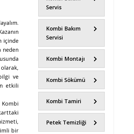
Servis
ayalım.
Kombi Bakım
 Kazanın
Servisi
n içinde
ra neden
onusunda
Kombi Montajı
 olarak,
ilgi ve
Kombi Sökümü
 etkili
Kombi Tamiri
r. Kombi
arttaki
izmeti,
Petek Temizliği
imli bir