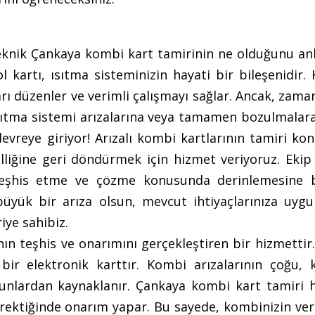
eknik Çankaya kombi kart tamirinin ne olduğunu anl
 kartı, ısıtma sisteminizin hayati bir bileşenidir.
arı düzenler ve verimli çalışmayı sağlar. Ancak, zama
, ısıtma sistemi arızalarına veya tamamen bozulmala
devreye giriyor! Arızalı kombi kartlarının tamiri k
elliğine geri döndürmek için hizmet veriyoruz. Ekip
u teşhis etme ve çözme konusunda derinlemesine b
üyük bir arıza olsun, mevcut ihtiyaçlarınıza uygun
iye sahibiz.
ın teşhis ve onarımını gerçekleştiren bir hizmetti
bir elektronik karttır. Kombi arızalarının çoğu, k
unlardan kaynaklanır. Çankaya kombi kart tamiri h
erektiğinde onarım yapar. Bu sayede, kombinizin ver