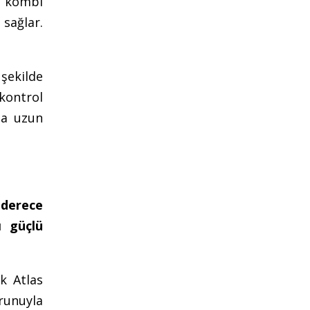
a kombi
 sağlar.
şekilde
kontrol
ha uzun
 derece
ı güçlü
k Atlas
runuyla