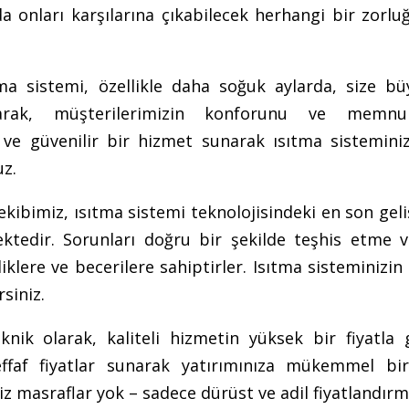
a onları karşılarına çıkabilecek herhangi bir zorlu
tma sistemi, özellikle daha soğuk aylarda, size bü
larak, müşterilerimizin konforunu ve memnun
ı ve güvenilir bir hizmet sunarak ısıtma sistemini
uz.
kibimiz, ısıtma sistemi teknolojisindeki en son gel
ktedir. Sorunları doğru bir şekilde teşhis etme ve
lere ve becerilere sahiptirler. Isıtma sisteminizin
siniz.
nik olarak, kaliteli hizmetin yüksek bir fiyatla 
effaf fiyatlar sunarak yatırımınıza mükemmel bi
riz masraflar yok – sadece dürüst ve adil fiyatlandırm