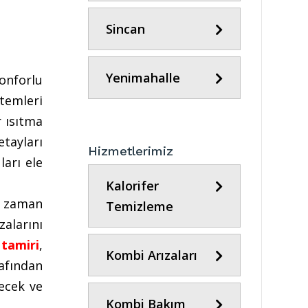
Sincan
Yenimahalle
konforlu
temleri
r ısıtma
tayları
Hizmetlerimiz
ları ele
Kalorifer
, zaman
Temizleme
alarını
tamiri
,
Kombi Arızaları
rafından
ecek ve
Kombi Bakım