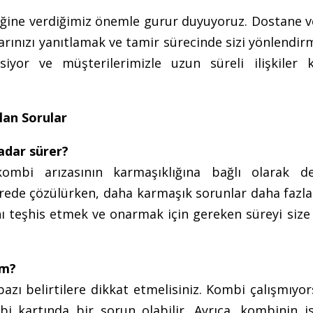
ine verdiğimiz önemle gurur duyuyoruz. Dostane ve 
larınızı yanıtlamak ve tamir sürecinde sizi yönlendir
iyor ve müşterilerimizle uzun süreli ilişkiler 
lan Sorular
adar sürer?
mbi arızasının karmaşıklığına bağlı olarak değ
 sürede çözülürken, daha karmaşık sorunlar daha faz
nı teşhis etmek ve onarmak için gereken süreyi size
ım?
azı belirtilere dikkat etmelisiniz. Kombi çalışmıyo
bi kartında bir sorun olabilir. Ayrıca, kombinin is