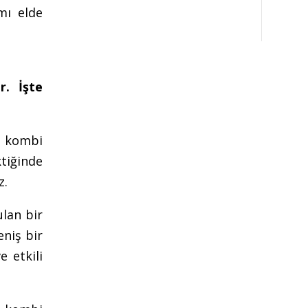
mı elde
r. İşte
e kombi
ktiğinde
z.
lan bir
eniş bir
e etkili