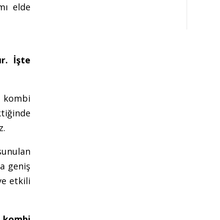
mı elde
r. İşte
e kombi
ktiğinde
z.
sunulan
da geniş
e etkili
 kombi