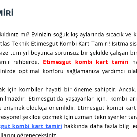
İRİ
kıldınız mı? Evinizin soğuk kış aylarında sıcacık ve 
Atlas Teknik Etimesgut Kombi Kart Tamiri! Isıtma si
ize tüm yıl boyunca sorunsuz bir şekilde çalışan bi
amlı rehberde,
Etimesgut kombi kart tamiri
ha
evinizde optimal konforu sağlamanıza yardımcı olab
mak için kombiler hayati bir öneme sahiptir. Ancak
ılmazdır. Etimesgut’da yaşayanlar için, kombi arız
e erişmek oldukça önemlidir. Etimesgut kombi kart 
ofesyonel şekilde çözmek için uzman teknisyenler ta
gut kombi kart tamiri
hakkında daha fazla bilgi e
llarını öğreneceksiniz.