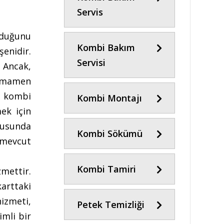
Servis
lduğunu
Kombi Bakım
şenidir.
Servisi
 Ancak,
tamamen
ı kombi
Kombi Montajı
ek için
onusunda
Kombi Sökümü
 mevcut
Kombi Tamiri
mettir.
karttaki
izmeti,
Petek Temizliği
imli bir