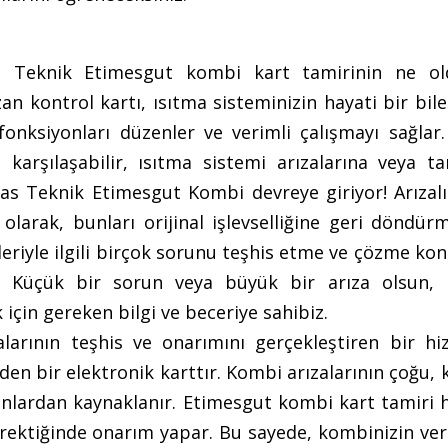
as Teknik Etimesgut kombi kart tamirinin ne o
an kontrol kartı, ısıtma sisteminizin hayati bir bile
fonksiyonları düzenler ve verimli çalışmayı sağlar.
a karşılaşabilir, ısıtma sistemi arızalarına veya 
las Teknik Etimesgut Kombi devreye giriyor! Arızal
larak, bunları orijinal işlevselliğine geri döndürm
leriyle ilgili birçok sorunu teşhis etme ve çözme k
z. Küçük bir sorun veya büyük bir arıza olsun,
için gereken bilgi ve beceriye sahibiz.
arının teşhis ve onarımını gerçekleştiren bir hiz
en bir elektronik karttır. Kombi arızalarının çoğu, 
nlardan kaynaklanır. Etimesgut kombi kart tamiri h
erektiğinde onarım yapar. Bu sayede, kombinizin ver