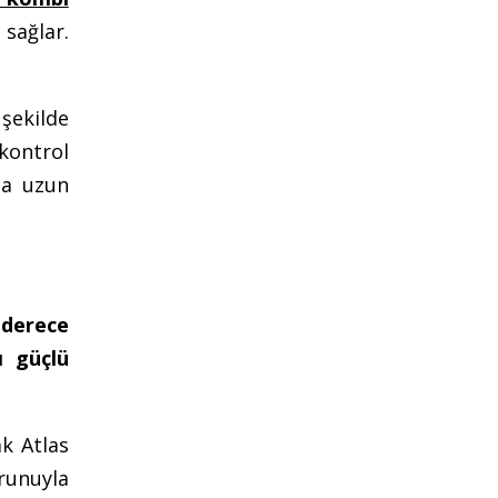
 sağlar.
şekilde
kontrol
ha uzun
 derece
ı güçlü
ak Atlas
runuyla