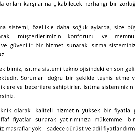
a onları karşılarına çıkabilecek herhangi bir zorlu
tma sistemi, özellikle daha soğuk aylarda, size bü
larak, müşterilerimizin konforunu ve memnun
ı ve güvenilir bir hizmet sunarak ısıtma sistemini
uz.
kibimiz, ısıtma sistemi teknolojisindeki en son gel
ktedir. Sorunları doğru bir şekilde teşhis etme ve
lere ve becerilere sahiptirler. Isıtma sisteminizin
siniz.
nik olarak, kaliteli hizmetin yüksek bir fiyatla 
effaf fiyatlar sunarak yatırımınıza mükemmel bi
riz masraflar yok – sadece dürüst ve adil fiyatlandırm