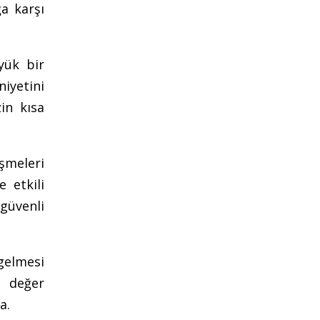
ğa karşı
yük bir
iyetini
zin kısa
işmeleri
 etkili
 güvenli
gelmesi
r değer
a.