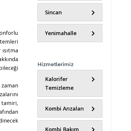
Sincan
konforlu
Yenimahalle
stemleri
r ısıtma
kkında
Hizmetlerimiz
ileceği
Kalorifer
, zaman
Temizleme
alarını
tamiri,
Kombi Arızaları
rafından
dinecek
Kombi Bakım