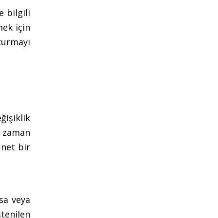
bilgili
mek için
kurmayı
işiklik
la zaman
 net bir
rsa veya
tenilen