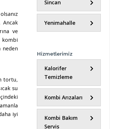
Sincan
 olsanız
. Ancak
Yenimahalle
rına ve
, kombi
in neden
Hizmetlerimiz
Kalorifer
Temizleme
n tortu,
sıcak su
çindeki
Kombi Arızaları
 zamanla
daha iyi
Kombi Bakım
Servis