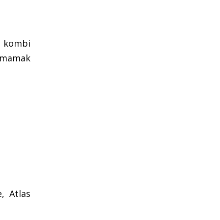
k, kombi
utmamak
, Atlas