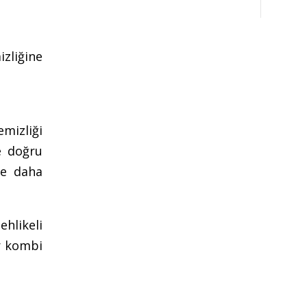
zliğine
mizliği
e doğru
ve daha
ehlikeli
ir kombi