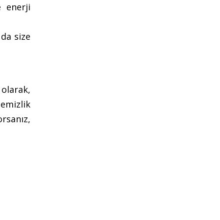
e enerji
 da size
olarak,
temizlik
rsanız,