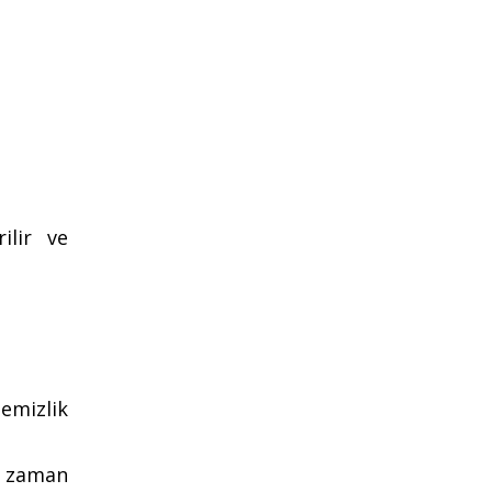
ilir ve
mizlik
e zaman