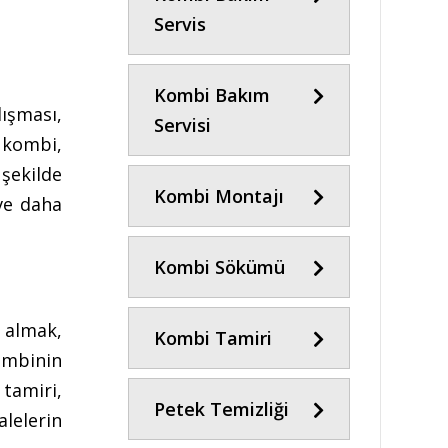
Servis
Kombi Bakım
lışması,
Servisi
r kombi,
şekilde
Kombi Montajı
ve daha
Kombi Sökümü
 almak,
Kombi Tamiri
ombinin
 tamiri,
Petek Temizliği
lelerin