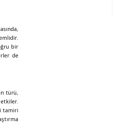
asında,
mlidir.
ğru bir
örler de
ın türü,
etkiler.
i tamiri
laştırma