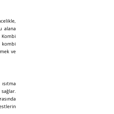
elikle,
u alana
e Kombi
a kombi
etmek ve
 ısıtma
 sağlar.
rasında
stlerin