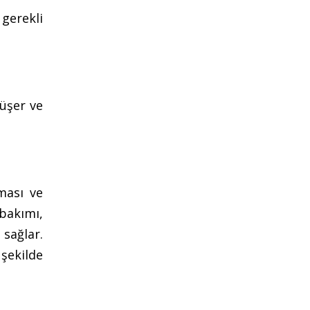
 gerekli
düşer ve
ması ve
bakımı,
sağlar.
şekilde