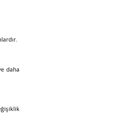
lardır.
ve daha
işiklik