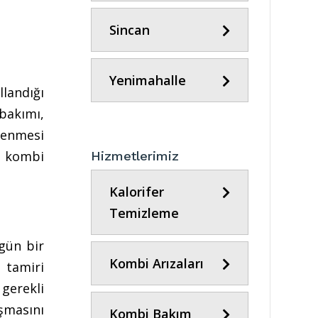
Sincan
Yenimahalle
landığı
bakımı,
lenmesi
e kombi
Hizmetlerimiz
Kalorifer
Temizleme
gün bir
Kombi Arızaları
 tamiri
gerekli
ışmasını
Kombi Bakım